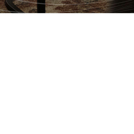
FICHE TECHNIQUE
Diffuseur(s) :
TVA
Animateur :
Jean-Philippe Dion
Productrice :
Marie-Ève Rocheleau
Productrice déléguée :
Stéphanie Merizzi
Productrice au contenu :
Véronique Garceau-
Lauzière
Réalisatrice :
Chloë Mercier
Producteur(s) exécutif(s) :
Benoit Clermont, Jean-