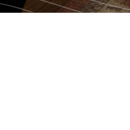
 SILENCE
hone au Québec en près de quatre
vité à
Jean-Philippe Dion
. Après un très
as pour faire le point sur sa santé, sa
use en raison de la maladie incurable
de la personne raide. Jean-Philippe veut