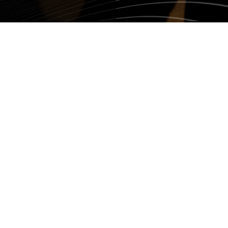
CÉLINE BRISE LE
Pour sa première entrevue francop
ans,
Céline Dion
se confie en exclusi
long silence, elle l’a convié à Las Veg
carrière et sa vie.
.
Céline a dû mettre la chanson sur pa
dont elle est atteinte, le syndrome 