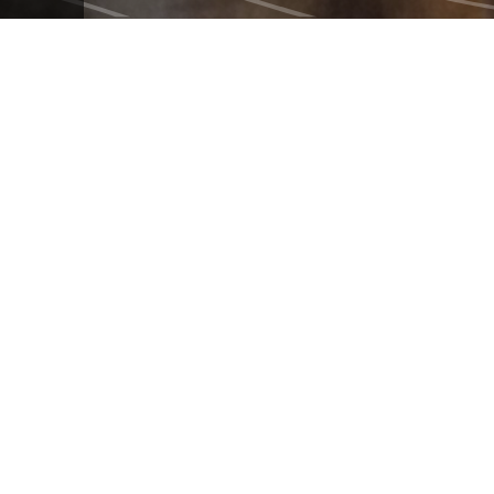
CHEF JOHN MIKE
Pour le chef
Jean Michel
Leblond
(alias John Mike),
cuisiner, c’est aussi se retrouver
entre amis, prendre la route,
découvrir les meilleures saveurs
et faire des rencontres
mémorables. Cette émission
réunit tout ce qu’il aime! Du
Québec à la Nouvelle-Angleterre,