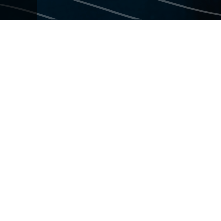
COUPS DE FOOD
Chaque semaine, une
personnalité fait découvrir
ses quatre «coups de food» à
Sébastien Benoit : du café de
quartier au chic restaurant haut
de gamme, en passant par un
petit casse-croûte ou la
microbrasserie artisanale qui