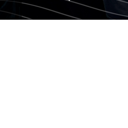
LES VOYEURS DU
SOIR
Stéphane Fallu réalise le
fantasme immobilier d’un artiste
le temps d’une nuit. Ensemble, ils
explorent des propriétés
intrigantes ou spectaculaires et