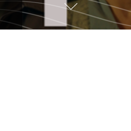
MICHEL TREMBLAY
EN QUATRE-VINGT
TEMPS
Pour les 80 ans de Michel
Tremblay, René Richard Cyr