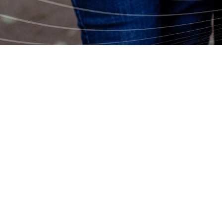
FICHE TECHNIQUE
Diffuseur(s) :
MOI&cie
Conception et production :
Productions Déferlantes
Animatrices :
Mitsou Gélinas et Léa Clermont-Dion
Productrice déléguée :
Marie-Pier Poulin
Producteur au contenu :
Mathew Mckinnon