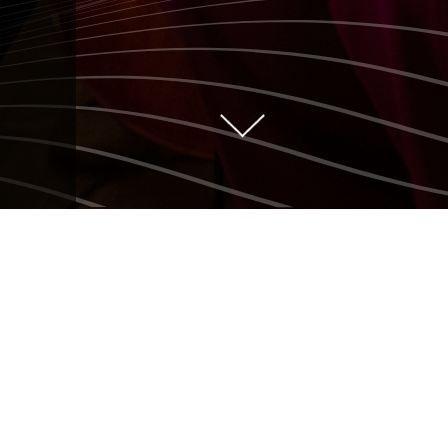
NATHALIE SIMARD
: MON NOËL À
L’ÎLE